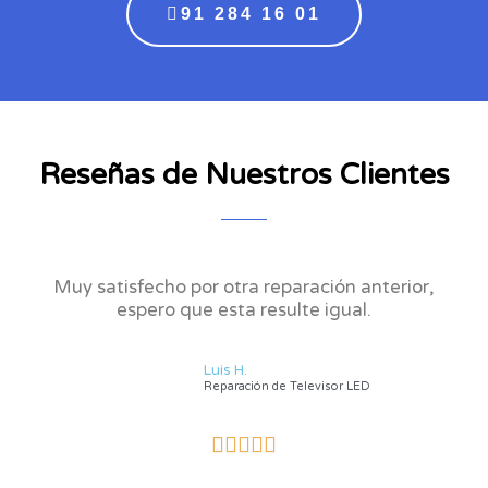
91 284 16 01
Reseñas de Nuestros Clientes
Muy satisfecho por otra reparación anterior,
espero que esta resulte igual.
Luis H.
Reparación de Televisor LED
V





a