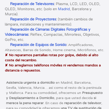
Reparación de Televisores
:
Plasma, LCD, LED, OLED,
QLED, Monitores, etc. (solo en
Madrid
, Barcelona y
Murcia).
Reparación de Proyectores
:
(también cambios de
lámpara, instalaciones y mantenimiento).
Reparación de Cámaras Digitales Fotográficas y
Videocámaras
:
Réflex, Compactas, Mirrorless, Objetivos,
GoPro, etc.
Reparación de Equipos de Sonido
:
Amplificadores,
Altavoces, Barras de Sonido, Home cinema, Micrófonos, etc.
✘ No reparamos pantallas rotas por golpe, debido al alto
coste del recambio.
✘ No arreglamos teléfonos móviles ni vendemos mandos a
distancia o repuestos.
Asistencia
urgente a domicilio
en Madrid, Barcelona,
Sevilla, Valencia, Murcia
…
así como el resto de la península
y Mallorca.
Para su comodidad, ofrecemos un
Presupuesto
y Desplazamiento a Domicilio
, para que usted decida
si
merece la pena reparar
. En caso de
reparación de televisor
,
para su comodidad le ofrecemos
una TV de sustitución de