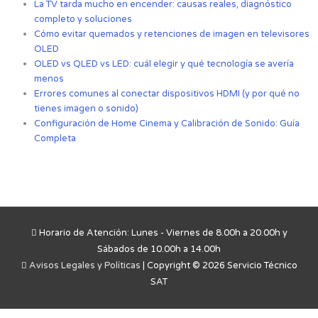
La TV tarda mucho en encender: causas reales, diagnóstico
completo y soluciones
Cómo evitar quemados y retenciones de imagen en televisores
OLED
OLED vs QLED vs LED: cuál elegir y qué tecnología se avería
menos
Errores comunes al conectar dispositivos HDMI (y por qué no
tienes imagen o sonido)
Configuración de Home Cinema y Calibración de Sonido: Guía
Completa
Horario de Atención: Lunes - Viernes de 8.00h a 20.00h y
Sábados de 10.00h a 14.00h
Avisos Legales y Políticas
| Copyright © 2026 Servicio Técnico
SAT
Call Now Button