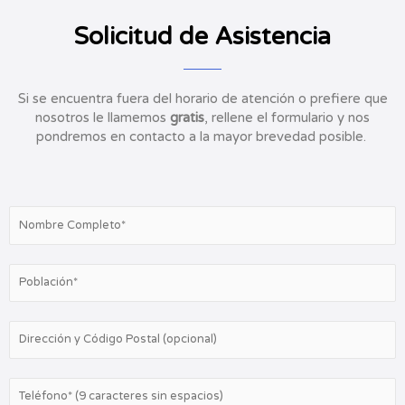
r
d
a
e
Solicitud de Asistencia
d
5
o
c
o
Si se encuentra fuera del horario de atención o prefiere que
n
nosotros le llamemos
gratis
, rellene el formulario y nos
5
pondremos en contacto a la mayor brevedad posible.
d
e
5