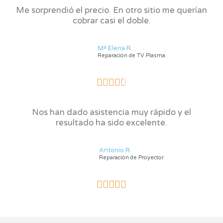
l
Me sorprendió el precio. En otro sitio me querían
o
cobrar casi el doble.
r
a
d
Mª Elena R.
o
Reparación de TV Plasma
c
o
V





n
a
5
l
d
Nos han dado asistencia muy rápido y el
o
e
resultado ha sido excelente.​
r
5
a
d
Antonio R.
o
Reparación de Proyector
c
o
V





n
a
4
l
.
o
5