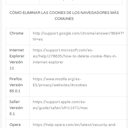
CÓMO ELIMINAR LAS COOKIES DE LOS NAVEGADORES MÁS
COMUNES
Chrome
http://support.google.com/chrome/answer/95647?
hl=es
Internet
https://support.microsoft.com/es-
Explorer.
es/help/278835/how-to-delete-cookie-files-in-
Versión
internet-explorer
11
Firefox.
https://www.mozilla.org/es-
Versión
ES/privacy/websites/#cookies
65.0.1
Safari
https://support.apple.com/es-
Versión
es/guide/safari/sfri11471/mac
5.1
Opera
https://help.opera.com/en/latest/security-and-