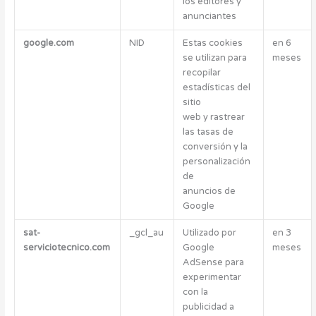
los editores y
anunciantes
google.com
NID
Estas cookies
en 6
se utilizan para
meses
recopilar
estadísticas del
sitio
web y rastrear
las tasas de
conversión y la
personalización
de
anuncios de
Google
sat-
_gcl_au
Utilizado por
en 3
serviciotecnico.com
Google
meses
AdSense para
experimentar
con la
publicidad a