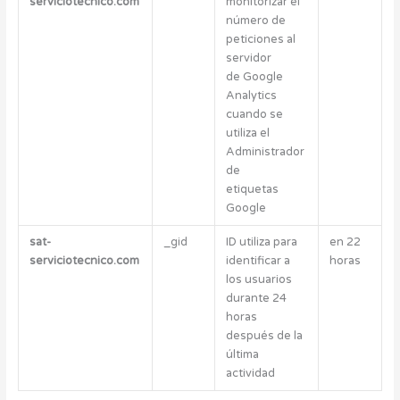
serviciotecnico.com
monitorizar el
número de
peticiones al
servidor
de Google
Analytics
cuando se
utiliza el
Administrador
de
etiquetas
Google
sat-
_gid
ID utiliza para
en 22
serviciotecnico.com
identificar a
horas
los usuarios
durante 24
horas
después de la
última
actividad