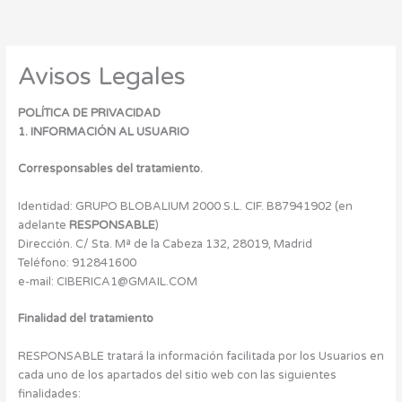
Ir
al
contenido
Avisos Legales
POLÍTICA DE PRIVACIDAD
1. INFORMACIÓN AL USUARIO
Corresponsables del tratamiento.
Identidad: GRUPO BLOBALIUM 2000 S.L. CIF. B87941902 (en
adelante
RESPONSABLE
)
Dirección. C/ Sta. Mª de la Cabeza 132, 28019, Madrid
Teléfono: 912841600
e-mail: CIBERICA1@GMAIL.COM
Finalidad del tratamiento
RESPONSABLE tratará la información facilitada por los Usuarios en
cada uno de los apartados del sitio web con las siguientes
finalidades: