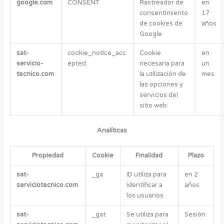
google.com
CONSENT
Rastreador de
en
consentimiento
17
de cookies de
años
Google
sat-
cookie_notice_acc
Cookie
en
servicio-
epted
necesaria para
un
tecnico.com
la utilización de
mes
las opciones y
servicios del
sitio web
Analíticas
Propiedad
Cookie
Finalidad
Plazo
sat-
_ga
ID utiliza para
en 2
serviciotecnico.com
identificar a
años
los usuarios
sat-
_gat
Se utiliza para
Sesión