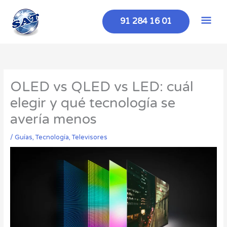
Ir
Men
al
91 284 16 01
contenido
prin
OLED vs QLED vs LED: cuál
elegir y qué tecnología se
avería menos
/
Guías
,
Tecnología
,
Televisores